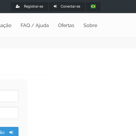
Registrar-se
Conectar-se
alação
FAQ / Ajuda
Ofertas
Sobre
ão