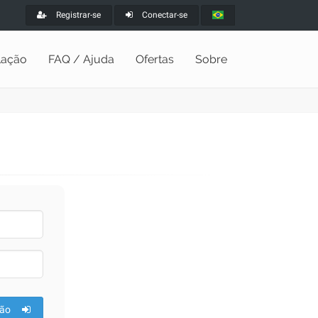
Registrar-se
Conectar-se
alação
FAQ / Ajuda
Ofertas
Sobre
ão