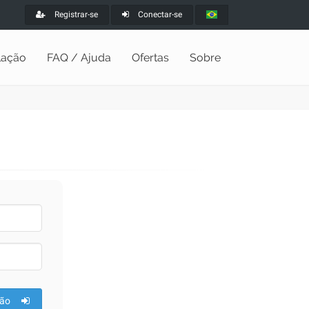
Registrar-se
Conectar-se
alação
FAQ / Ajuda
Ofertas
Sobre
ão