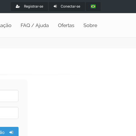
Registrar-se
Conectar-se
alação
FAQ / Ajuda
Ofertas
Sobre
ão