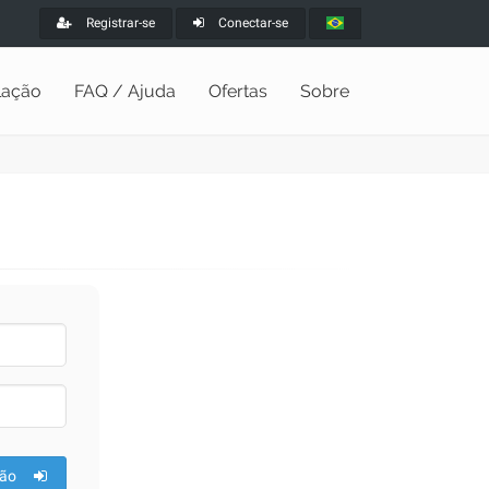
Registrar-se
Conectar-se
alação
FAQ / Ajuda
Ofertas
Sobre
ão