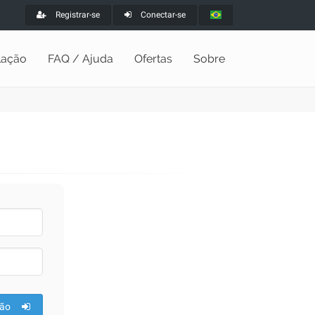
Registrar-se
Conectar-se
alação
FAQ / Ajuda
Ofertas
Sobre
ão