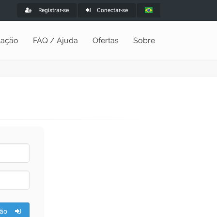
Registrar-se
Conectar-se
alação
FAQ / Ajuda
Ofertas
Sobre
ão