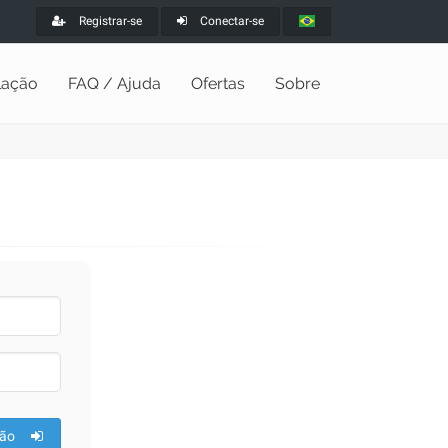
Registrar-se
Conectar-se
alação
FAQ / Ajuda
Ofertas
Sobre
ão