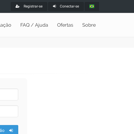
Registrar-se
Conectar-se
alação
FAQ / Ajuda
Ofertas
Sobre
ão