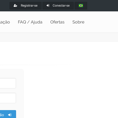
Registrar-se
Conectar-se
alação
FAQ / Ajuda
Ofertas
Sobre
ão