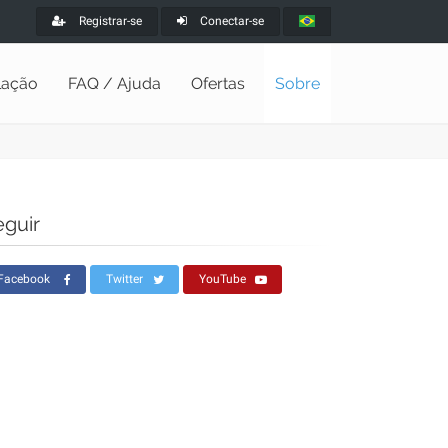
Registrar-se
Conectar-se
alação
FAQ / Ajuda
Ofertas
Sobre
eguir
Facebook
Twitter
YouTube