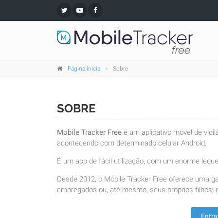
Página inicial
Sobre
SOBRE
Mobile Tracker Free
é um aplicativo móvel de vigi
acontecendo com determinado celular Android.
É um app de fácil utilização, com um enorme leque 
Desde 2012, o Mobile Tracker Free oferece uma g
empregados ou, até mesmo, seus próprios filhos; d
Entra