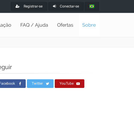
Registrar-se
Conectar-se
alação
FAQ / Ajuda
Ofertas
Sobre
eguir
Facebook
Twitter
YouTube