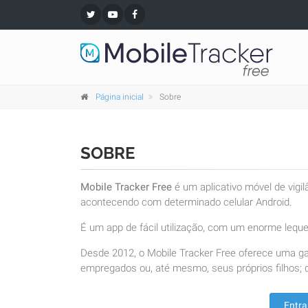
Página inicial
Sobre
SOBRE
Mobile Tracker Free
é um aplicativo móvel de vigi
acontecendo com determinado celular Android.
É um app de fácil utilização, com um enorme leque 
Desde 2012, o Mobile Tracker Free oferece uma g
empregados ou, até mesmo, seus próprios filhos; d
Entra