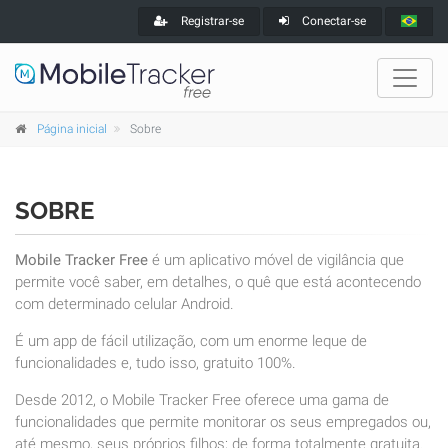
Registrar-se
Conectar-se
Página inicial
Sobre
SOBRE
Mobile Tracker Free
é um aplicativo móvel de vigilância que
permite você saber, em detalhes, o quê que está acontecendo
com determinado celular Android.
É um app de fácil utilização, com um enorme leque de
funcionalidades e, tudo isso, gratuito 100%.
Desde 2012, o Mobile Tracker Free oferece uma gama de
funcionalidades que permite monitorar os seus empregados ou,
até mesmo, seus próprios filhos; de forma totalmente gratuita.