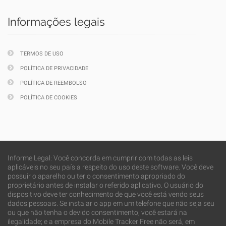
Informações legais
TERMOS DE USO
POLÍTICA DE PRIVACIDADE
POLÍTICA DE REEMBOLSO
POLÍTICA DE COOKIES
Informe Legal: Você concorda em cumprir com todas as leis
aplicáveis no seu país a respeito do uso deste software. Você deve
possuir o aparelho ou ter o consentimento apropriado do
proprietário antes de instalar o referido aplicativo. O usuário do
dispositivo deve ter conhecimento de que você está vendo seus
dados pessoais. Se instalar o app em um telefone que não seja seu
ou que não tenha o devido consentimento, você estará na
ilegalidade; e a empresa do Mobile Tracker Free não será, em