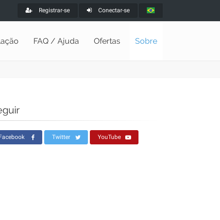
Registrar-se
Conectar-se
alação
FAQ / Ajuda
Ofertas
Sobre
eguir
Facebook
Twitter
YouTube