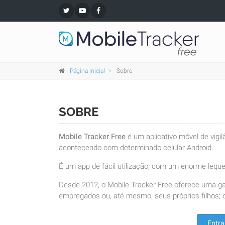
Página inicial
Sobre
SOBRE
Mobile Tracker Free
é um aplicativo móvel de vigi
acontecendo com determinado celular Android.
É um app de fácil utilização, com um enorme leque 
Desde 2012, o Mobile Tracker Free oferece uma g
empregados ou, até mesmo, seus próprios filhos; d
Entra