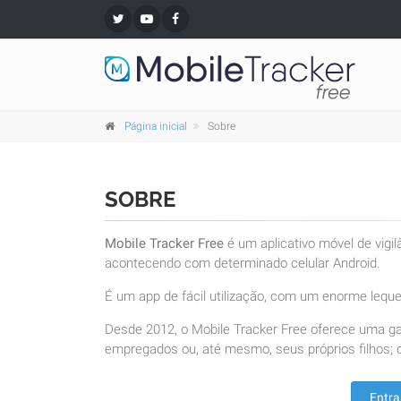
Página inicial
Sobre
SOBRE
Mobile Tracker Free
é um aplicativo móvel de vigi
acontecendo com determinado celular Android.
É um app de fácil utilização, com um enorme leque 
Desde 2012, o Mobile Tracker Free oferece uma g
empregados ou, até mesmo, seus próprios filhos; d
Entra