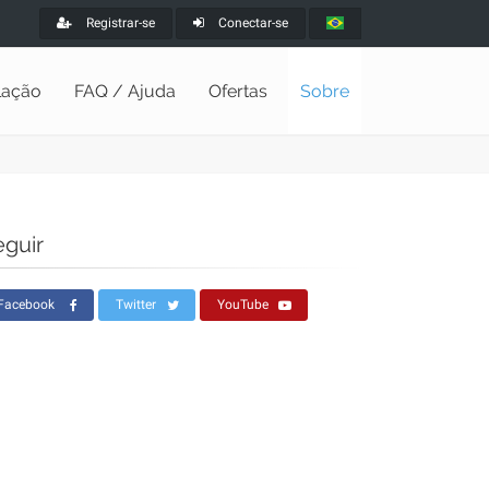
Registrar-se
Conectar-se
alação
FAQ / Ajuda
Ofertas
Sobre
eguir
Facebook
Twitter
YouTube