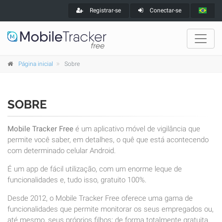
Registrar-se
Conectar-se
Página inicial
Sobre
SOBRE
Mobile Tracker Free
é um aplicativo móvel de vigilância que
permite você saber, em detalhes, o quê que está acontecendo
com determinado celular Android.
É um app de fácil utilização, com um enorme leque de
funcionalidades e, tudo isso, gratuito 100%.
Desde 2012, o Mobile Tracker Free oferece uma gama de
funcionalidades que permite monitorar os seus empregados ou,
até mesmo, seus próprios filhos; de forma totalmente gratuita.