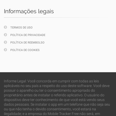
Informações legais
TERMOS DE USO
POLÍTICA DE PRIVACIDADE
POLÍTICA DE REEMBOLSO
POLÍTICA DE COOKIES
Informe Legal: Você concorda em cumprir com todas as leis
aplicáveis no seu país a respeito do uso deste software. Você deve
possuir o aparelho ou ter o consentimento apropriado do
proprietário antes de instalar o referido aplicativo. O usuário do
dispositivo deve ter conhecimento de que você está vendo seus
dados pessoais. Se instalar o app em um telefone que não seja seu
ou que não tenha o devido consentimento, você estará na
ilegalidade; e a empresa do Mobile Tracker Free não será, em