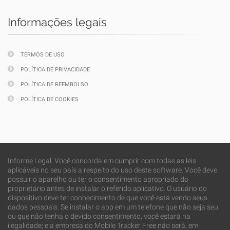
Informações legais
TERMOS DE USO
POLÍTICA DE PRIVACIDADE
POLÍTICA DE REEMBOLSO
POLÍTICA DE COOKIES
Informe Legal: Você concorda em cumprir com todas as leis
aplicáveis no seu país a respeito do uso deste software. Você deve
possuir o aparelho ou ter o consentimento apropriado do
proprietário antes de instalar o referido aplicativo. O usuário do
dispositivo deve ter conhecimento de que você está vendo seus
dados pessoais. Se instalar o app em um telefone que não seja seu
ou que não tenha o devido consentimento, você estará na
ilegalidade; e a empresa do Mobile Tracker Free não será, em