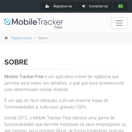
Registrar-se
Conectar-se
Página inicial
Sobre
SOBRE
Mobile Tracker Free
é um aplicativo móvel de vigilância que
permite você saber, em detalhes, o quê que está acontecendo
com determinado celular Android.
É um app de fácil utilização, com um enorme leque de
funcionalidades e, tudo isso, gratuito 100%.
Desde 2012, o Mobile Tracker Free oferece uma gama de
funcionalidades que permite monitorar os seus empregados ou,
até mesmo, seus próprios filhos; de forma totalmente gratuita.