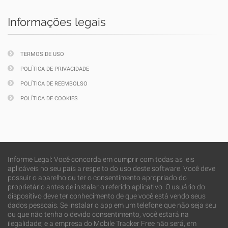
Informações legais
TERMOS DE USO
POLÍTICA DE PRIVACIDADE
POLÍTICA DE REEMBOLSO
POLÍTICA DE COOKIES
Informe Legal: Você concorda em cumprir com todas as leis
aplicáveis no seu país a respeito do uso deste software. Você deve
possuir o aparelho ou ter o consentimento apropriado do
proprietário antes de instalar o referido aplicativo. O usuário do
dispositivo deve ter conhecimento de que você está vendo seus
dados pessoais. Se instalar o app em um telefone que não seja seu
ou que não tenha o devido consentimento, você estará na
ilegalidade; e a empresa do Mobile Tracker Free não será, em