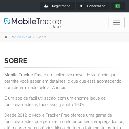
Registrar-se
Conectar-se
Página inicial
Sobre
SOBRE
Mobile Tracker Free
é um aplicativo móvel de vigilância que
permite você saber, em detalhes, o quê que está acontecendo
com determinado celular Android.
É um app de fácil utilização, com um enorme leque de
funcionalidades e, tudo isso, gratuito 100%.
Desde 2012, o Mobile Tracker Free oferece uma gama de
funcionalidades que permite monitorar os seus empregados ou,
até mesmo, seus próprios filhos; de forma totalmente gratuita.