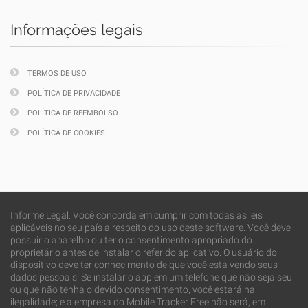
Informações legais
TERMOS DE USO
POLÍTICA DE PRIVACIDADE
POLÍTICA DE REEMBOLSO
POLÍTICA DE COOKIES
Informe Legal: Você concorda em cumprir com todas as leis
aplicáveis no seu país a respeito do uso deste software. Você deve
possuir o aparelho ou ter o consentimento apropriado do
proprietário antes de instalar o referido aplicativo. O usuário do
dispositivo deve ter conhecimento de que você está vendo seus
dados pessoais. Se instalar o app em um telefone que não seja seu
ou que não tenha o devido consentimento, você estará na
ilegalidade; e a empresa do Mobile Tracker Free não será, em