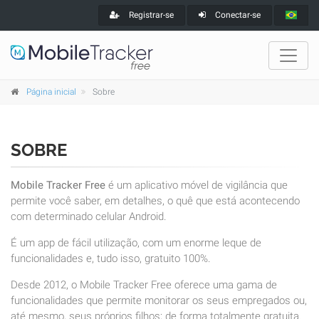
Registrar-se
Conectar-se
Página inicial
Sobre
SOBRE
Mobile Tracker Free
é um aplicativo móvel de vigilância que
permite você saber, em detalhes, o quê que está acontecendo
com determinado celular Android.
É um app de fácil utilização, com um enorme leque de
funcionalidades e, tudo isso, gratuito 100%.
Desde 2012, o Mobile Tracker Free oferece uma gama de
funcionalidades que permite monitorar os seus empregados ou,
até mesmo, seus próprios filhos; de forma totalmente gratuita.