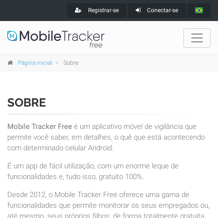
Registrar-se
Conectar-se
Página inicial
Sobre
SOBRE
Mobile Tracker Free
é um aplicativo móvel de vigilância que
permite você saber, em detalhes, o quê que está acontecendo
com determinado celular Android.
É um app de fácil utilização, com um enorme leque de
funcionalidades e, tudo isso, gratuito 100%.
Desde 2012, o Mobile Tracker Free oferece uma gama de
funcionalidades que permite monitorar os seus empregados ou,
até mesmo, seus próprios filhos; de forma totalmente gratuita.