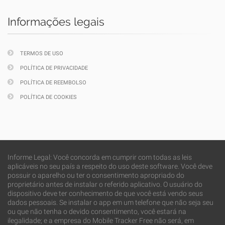
Informações legais
TERMOS DE USO
POLÍTICA DE PRIVACIDADE
POLÍTICA DE REEMBOLSO
POLÍTICA DE COOKIES
Informe Legal: Você concorda em cumprir com todas as leis
aplicáveis no seu país a respeito do uso deste software. Você deve
possuir o aparelho ou ter o consentimento apropriado do
proprietário antes de instalar o referido aplicativo. O usuário do
dispositivo deve ter conhecimento de que você está vendo seus
dados pessoais. Se instalar o app em um telefone que não seja seu
ou que não tenha o devido consentimento, você estará na
ilegalidade; e a empresa do Mobile Tracker Free não será, em