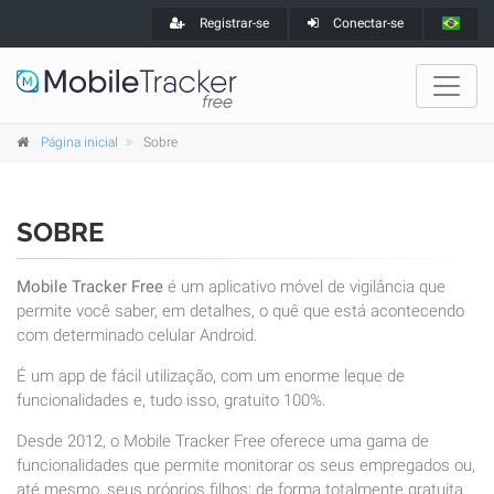
Registrar-se
Conectar-se
Página inicial
Sobre
SOBRE
Mobile Tracker Free
é um aplicativo móvel de vigilância que
permite você saber, em detalhes, o quê que está acontecendo
com determinado celular Android.
É um app de fácil utilização, com um enorme leque de
funcionalidades e, tudo isso, gratuito 100%.
Desde 2012, o Mobile Tracker Free oferece uma gama de
funcionalidades que permite monitorar os seus empregados ou,
até mesmo, seus próprios filhos; de forma totalmente gratuita.