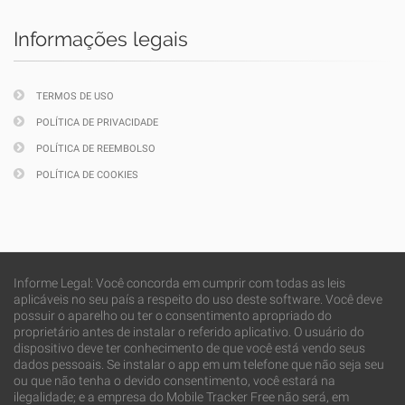
Informações legais
TERMOS DE USO
POLÍTICA DE PRIVACIDADE
POLÍTICA DE REEMBOLSO
POLÍTICA DE COOKIES
Informe Legal: Você concorda em cumprir com todas as leis
aplicáveis no seu país a respeito do uso deste software. Você deve
possuir o aparelho ou ter o consentimento apropriado do
proprietário antes de instalar o referido aplicativo. O usuário do
dispositivo deve ter conhecimento de que você está vendo seus
dados pessoais. Se instalar o app em um telefone que não seja seu
ou que não tenha o devido consentimento, você estará na
ilegalidade; e a empresa do Mobile Tracker Free não será, em