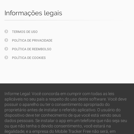
Informações legais
TERMOS DE USO
POLÍTICA DE PRIVACIDADE
POLÍTICA DE REEMBOLSO
POLÍTICA DE COOKIES
Informe Legal: Você concorda em cumprir com todas as leis
aplicáveis no seu país a respeito do uso deste software. Você deve
possuir o aparelho ou ter o consentimento apropriado do
proprietário antes de instalar o referido aplicativo. O usuário do
dispositivo deve ter conhecimento de que você está vendo seus
dados pessoais. Se instalar o app em um telefone que não seja seu
ou que não tenha o devido consentimento, você estará na
ilegalidade; e a empresa do Mobile Tracker Free não será, em