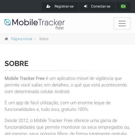
Registrar-se
Conectar-se
Página inicial
Sobre
SOBRE
Mobile Tracker Free
é um aplicativo móvel de vigilância que
permite você saber, em detalhes, o quê que está acontecendo
com determinado celular Android.
É um app de fácil utilização, com um enorme leque de
funcionalidades e, tudo isso, gratuito 100%.
Desde 2012, o Mobile Tracker Free oferece uma gama de
funcionalidades que permite monitorar os seus empregados ou,
até mesmo, seus próprios filhos; de forma totalmente gratuita.