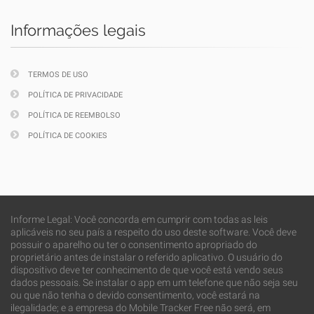
Informações legais
TERMOS DE USO
POLÍTICA DE PRIVACIDADE
POLÍTICA DE REEMBOLSO
POLÍTICA DE COOKIES
Informe Legal: Você concorda em cumprir com todas as leis
aplicáveis no seu país a respeito do uso deste software. Você deve
possuir o aparelho ou ter o consentimento apropriado do
proprietário antes de instalar o referido aplicativo. O usuário do
dispositivo deve ter conhecimento de que você está vendo seus
dados pessoais. Se instalar o app em um telefone que não seja seu
ou que não tenha o devido consentimento, você estará na
ilegalidade; e a empresa do Mobile Tracker Free não será, em