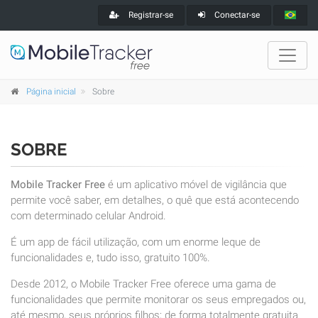
Registrar-se
Conectar-se
Página inicial
Sobre
SOBRE
Mobile Tracker Free
é um aplicativo móvel de vigilância que
permite você saber, em detalhes, o quê que está acontecendo
com determinado celular Android.
É um app de fácil utilização, com um enorme leque de
funcionalidades e, tudo isso, gratuito 100%.
Desde 2012, o Mobile Tracker Free oferece uma gama de
funcionalidades que permite monitorar os seus empregados ou,
até mesmo, seus próprios filhos; de forma totalmente gratuita.