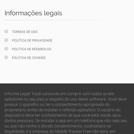
Informações legais
TERMOS DE USO
POLÍTICA DE PRIVACIDADE
POLÍTICA DE REEMBOLSO
POLÍTICA DE COOKIES
Informe Legal: Você concorda em cumprir com todas as leis
aplicáveis no seu país a respeito do uso deste software. Você deve
possuir o aparelho ou ter o consentimento apropriado do
proprietário antes de instalar o referido aplicativo. O usuário do
dispositivo deve ter conhecimento de que você está vendo seus
dados pessoais. Se instalar o app em um telefone que não seja seu
ou que não tenha o devido consentimento, você estará na
ilegalidade; e a empresa do Mobile Tracker Free não será, em