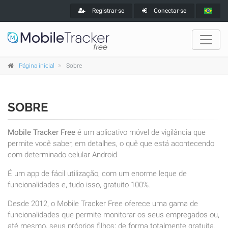
Registrar-se
Conectar-se
Página inicial
Sobre
SOBRE
Mobile Tracker Free
é um aplicativo móvel de vigilância que
permite você saber, em detalhes, o quê que está acontecendo
com determinado celular Android.
É um app de fácil utilização, com um enorme leque de
funcionalidades e, tudo isso, gratuito 100%.
Desde 2012, o Mobile Tracker Free oferece uma gama de
funcionalidades que permite monitorar os seus empregados ou,
até mesmo, seus próprios filhos; de forma totalmente gratuita.