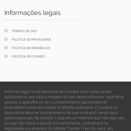
Informações legais
TERMOS DE USO
POLÍTICA DE PRIVACIDADE
POLÍTICA DE REEMBOLSO
POLÍTICA DE COOKIES
Informe Legal: Você concorda em cumprir com todas as leis
aplicáveis no seu país a respeito do uso deste software. Você deve
possuir o aparelho ou ter o consentimento apropriado do
proprietário antes de instalar o referido aplicativo. O usuário do
dispositivo deve ter conhecimento de que você está vendo seus
dados pessoais. Se instalar o app em um telefone que não seja seu
ou que não tenha o devido consentimento, você estará na
ilegalidade; e a empresa do Mobile Tracker Free não será, em