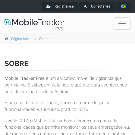
Registrar-se
Conectar-se
Página inicial
Sobre
SOBRE
Mobile Tracker Free
é um aplicativo móvel de vigilância que
permite você saber, em detalhes, o quê que está acontecendo
com determinado celular Android.
É um app de fácil utilização, com um enorme leque de
funcionalidades e, tudo isso, gratuito 100%.
Desde 2012, o Mobile Tracker Free oferece uma gama de
funcionalidades que permite monitorar os seus empregados ou,
até mesmo, seus próprios filhos; de forma totalmente gratuita.