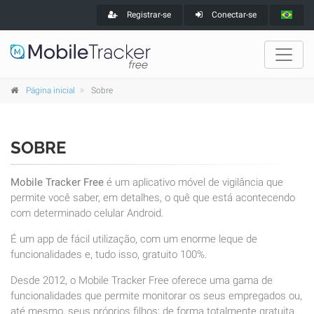
Registrar-se
Conectar-se
Página inicial
Sobre
SOBRE
Mobile Tracker Free
é um aplicativo móvel de vigilância que
permite você saber, em detalhes, o quê que está acontecendo
com determinado celular Android.
É um app de fácil utilização, com um enorme leque de
funcionalidades e, tudo isso, gratuito 100%.
Desde 2012, o Mobile Tracker Free oferece uma gama de
funcionalidades que permite monitorar os seus empregados ou,
até mesmo, seus próprios filhos; de forma totalmente gratuita.