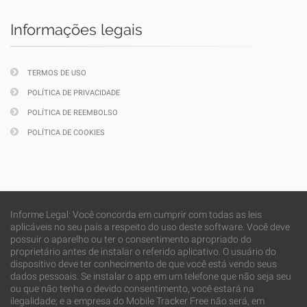
Informações legais
TERMOS DE USO
POLÍTICA DE PRIVACIDADE
POLÍTICA DE REEMBOLSO
POLÍTICA DE COOKIES
Informe Legal: Você concorda em cumprir com todas as leis
aplicáveis no seu país a respeito do uso deste software. Você deve
possuir o aparelho ou ter o consentimento apropriado do
proprietário antes de instalar o referido aplicativo. O usuário do
dispositivo deve ter conhecimento de que você está vendo seus
dados pessoais. Se instalar o app em um telefone que não seja seu
ou que não tenha o devido consentimento, você estará na
ilegalidade; e a empresa do Mobile Tracker Free não será, em