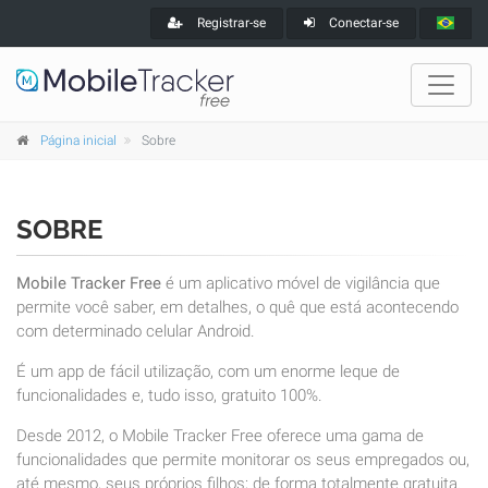
Registrar-se
Conectar-se
Página inicial
Sobre
SOBRE
Mobile Tracker Free
é um aplicativo móvel de vigilância que
permite você saber, em detalhes, o quê que está acontecendo
com determinado celular Android.
É um app de fácil utilização, com um enorme leque de
funcionalidades e, tudo isso, gratuito 100%.
Desde 2012, o Mobile Tracker Free oferece uma gama de
funcionalidades que permite monitorar os seus empregados ou,
até mesmo, seus próprios filhos; de forma totalmente gratuita.