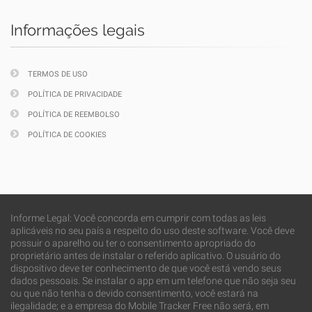
Informações legais
TERMOS DE USO
POLÍTICA DE PRIVACIDADE
POLÍTICA DE REEMBOLSO
POLÍTICA DE COOKIES
Informe Legal: Você concorda em cumprir com todas as leis
aplicáveis no seu país a respeito do uso deste software. Você deve
possuir o aparelho ou ter o consentimento apropriado do
proprietário antes de instalar o referido aplicativo. O usuário do
dispositivo deve ter conhecimento de que você está vendo seus
dados pessoais. Se instalar o app em um telefone que não seja seu
ou que não tenha o devido consentimento, você estará na
ilegalidade; e a empresa do Mobile Tracker Free não será, em