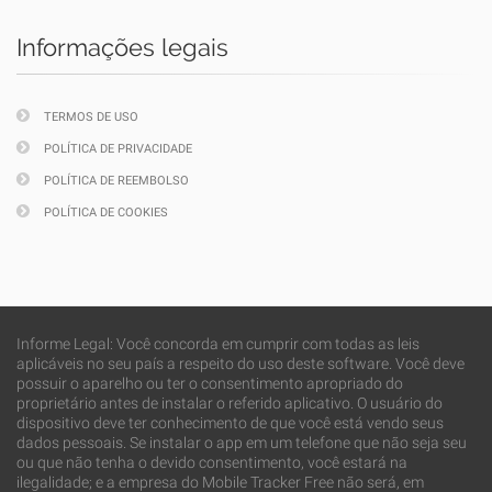
Informações legais
TERMOS DE USO
POLÍTICA DE PRIVACIDADE
POLÍTICA DE REEMBOLSO
POLÍTICA DE COOKIES
Informe Legal: Você concorda em cumprir com todas as leis
aplicáveis no seu país a respeito do uso deste software. Você deve
possuir o aparelho ou ter o consentimento apropriado do
proprietário antes de instalar o referido aplicativo. O usuário do
dispositivo deve ter conhecimento de que você está vendo seus
dados pessoais. Se instalar o app em um telefone que não seja seu
ou que não tenha o devido consentimento, você estará na
ilegalidade; e a empresa do Mobile Tracker Free não será, em