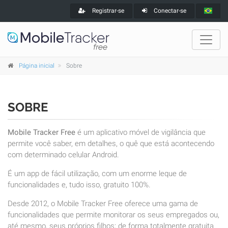
Registrar-se
Conectar-se
Página inicial
Sobre
SOBRE
Mobile Tracker Free
é um aplicativo móvel de vigilância que
permite você saber, em detalhes, o quê que está acontecendo
com determinado celular Android.
É um app de fácil utilização, com um enorme leque de
funcionalidades e, tudo isso, gratuito 100%.
Desde 2012, o Mobile Tracker Free oferece uma gama de
funcionalidades que permite monitorar os seus empregados ou,
até mesmo, seus próprios filhos; de forma totalmente gratuita.