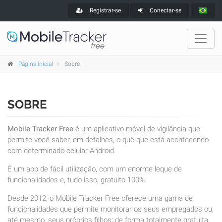
Registrar-se
Conectar-se
Página inicial
Sobre
SOBRE
Mobile Tracker Free
é um aplicativo móvel de vigilância que
permite você saber, em detalhes, o quê que está acontecendo
com determinado celular Android.
É um app de fácil utilização, com um enorme leque de
funcionalidades e, tudo isso, gratuito 100%.
Desde 2012, o Mobile Tracker Free oferece uma gama de
funcionalidades que permite monitorar os seus empregados ou,
até mesmo, seus próprios filhos; de forma totalmente gratuita.