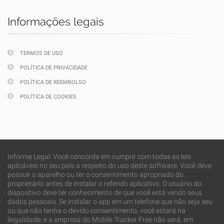
Informações legais
TERMOS DE USO
POLÍTICA DE PRIVACIDADE
POLÍTICA DE REEMBOLSO
POLÍTICA DE COOKIES
Informe Legal: Você concorda em cumprir com todas as leis
aplicáveis no seu país a respeito do uso deste software. Você deve
possuir o aparelho ou ter o consentimento apropriado do
proprietário antes de instalar o referido aplicativo. O usuário do
dispositivo deve ter conhecimento de que você está vendo seus
dados pessoais. Se instalar o app em um telefone que não seja seu
ou que não tenha o devido consentimento, você estará na
ilegalidade; e a empresa do Mobile Tracker Free não será, em