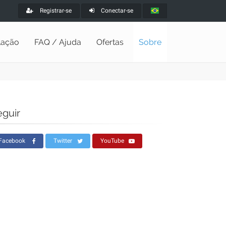
Registrar-se
Conectar-se
alação
FAQ / Ajuda
Ofertas
Sobre
eguir
Facebook
Twitter
YouTube