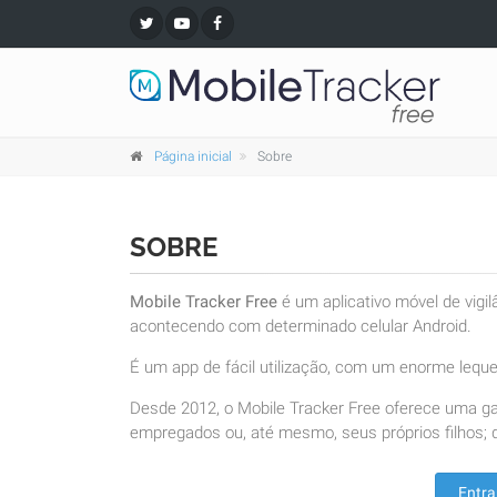
Página inicial
Sobre
SOBRE
Mobile Tracker Free
é um aplicativo móvel de vigi
acontecendo com determinado celular Android.
É um app de fácil utilização, com um enorme leque 
Desde 2012, o Mobile Tracker Free oferece uma g
empregados ou, até mesmo, seus próprios filhos; d
Entra