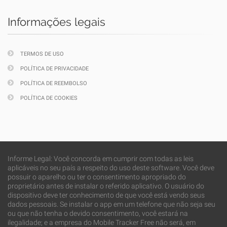
Informações legais
TERMOS DE USO
POLÍTICA DE PRIVACIDADE
POLÍTICA DE REEMBOLSO
POLÍTICA DE COOKIES
Informe Legal: Você concorda em cumprir com todas as leis
aplicáveis no seu país a respeito do uso deste software. Você deve
possuir o aparelho ou ter o consentimento apropriado do
proprietário antes de instalar o referido aplicativo. O usuário do
dispositivo deve ter conhecimento de que você está vendo seus
dados pessoais. Se instalar o app em um telefone que não seja seu
ou que não tenha o devido consentimento, você estará na
ilegalidade; e a empresa do Mobile Tracker Free não será, em