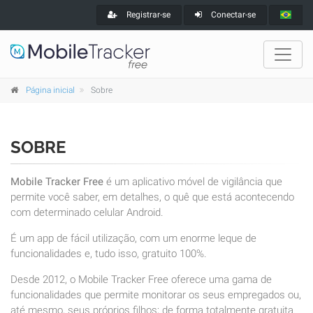
Registrar-se
Conectar-se
Página inicial
Sobre
SOBRE
Mobile Tracker Free
é um aplicativo móvel de vigilância que
permite você saber, em detalhes, o quê que está acontecendo
com determinado celular Android.
É um app de fácil utilização, com um enorme leque de
funcionalidades e, tudo isso, gratuito 100%.
Desde 2012, o Mobile Tracker Free oferece uma gama de
funcionalidades que permite monitorar os seus empregados ou,
até mesmo, seus próprios filhos; de forma totalmente gratuita.