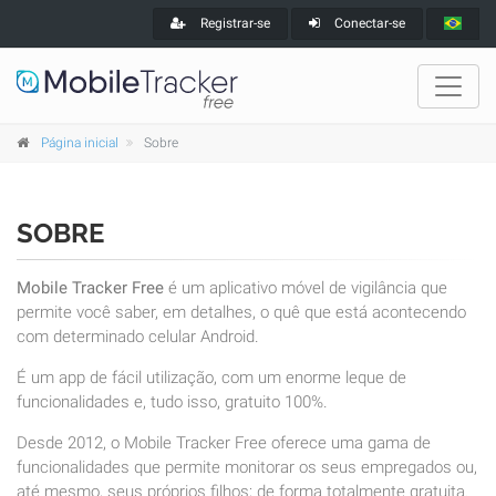
Registrar-se
Conectar-se
Página inicial
Sobre
SOBRE
Mobile Tracker Free
é um aplicativo móvel de vigilância que
permite você saber, em detalhes, o quê que está acontecendo
com determinado celular Android.
É um app de fácil utilização, com um enorme leque de
funcionalidades e, tudo isso, gratuito 100%.
Desde 2012, o Mobile Tracker Free oferece uma gama de
funcionalidades que permite monitorar os seus empregados ou,
até mesmo, seus próprios filhos; de forma totalmente gratuita.