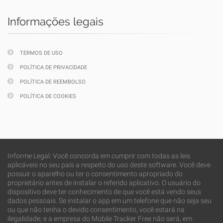
Informações legais
TERMOS DE USO
POLÍTICA DE PRIVACIDADE
POLÍTICA DE REEMBOLSO
POLÍTICA DE COOKIES
Informe Legal: Você concorda em cumprir com todas as leis
aplicáveis no seu país a respeito do uso deste software. Você deve
possuir o aparelho ou ter o consentimento apropriado do
proprietário antes de instalar o referido aplicativo. O usuário do
dispositivo deve ter conhecimento de que você está vendo seus
dados pessoais. Se instalar o app em um telefone que não seja seu
ou que não tenha o devido consentimento, você estará na
ilegalidade; e a empresa do Mobile Tracker Free não será, em