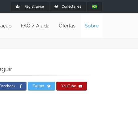
Registrar-se
Conectar-se
alação
FAQ / Ajuda
Ofertas
Sobre
eguir
Facebook
Twitter
YouTube