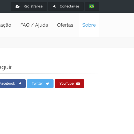
Registrar-se
Conectar-se
alação
FAQ / Ajuda
Ofertas
Sobre
eguir
Facebook
Twitter
YouTube