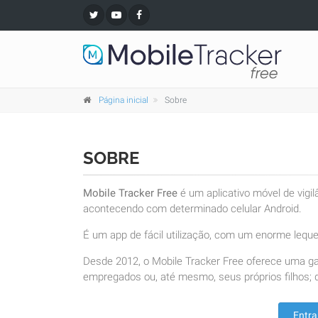
Página inicial
Sobre
SOBRE
Mobile Tracker Free
é um aplicativo móvel de vigi
acontecendo com determinado celular Android.
É um app de fácil utilização, com um enorme leque 
Desde 2012, o Mobile Tracker Free oferece uma g
empregados ou, até mesmo, seus próprios filhos; d
Entra