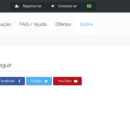
Registrar-se
Conectar-se
alação
FAQ / Ajuda
Ofertas
Sobre
eguir
Facebook
Twitter
YouTube