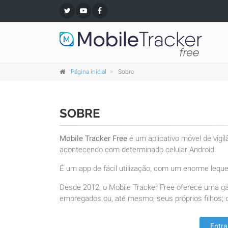
Página inicial
Sobre
SOBRE
Mobile Tracker Free
é um aplicativo móvel de vigi
acontecendo com determinado celular Android.
É um app de fácil utilização, com um enorme leque 
Desde 2012, o Mobile Tracker Free oferece uma g
empregados ou, até mesmo, seus próprios filhos; d
Entra