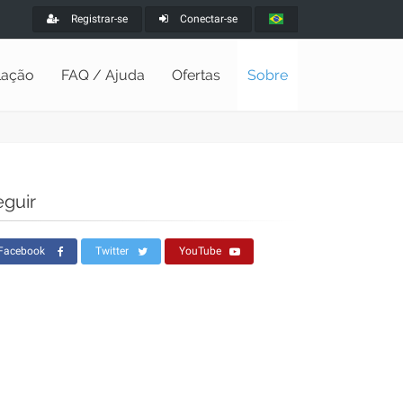
Registrar-se
Conectar-se
alação
FAQ / Ajuda
Ofertas
Sobre
eguir
Facebook
Twitter
YouTube