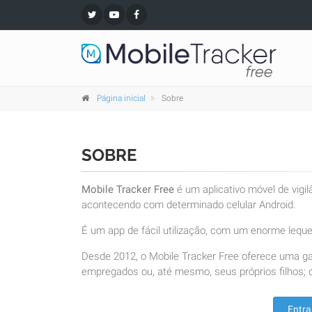
Página inicial
Sobre
SOBRE
Mobile Tracker Free
é um aplicativo móvel de vigi
acontecendo com determinado celular Android.
É um app de fácil utilização, com um enorme leque 
Desde 2012, o Mobile Tracker Free oferece uma g
empregados ou, até mesmo, seus próprios filhos; d
Entra