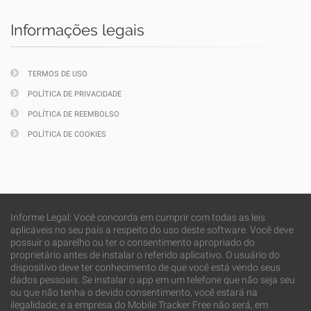
Informações legais
TERMOS DE USO
POLÍTICA DE PRIVACIDADE
POLÍTICA DE REEMBOLSO
POLÍTICA DE COOKIES
Informe Legal: Você concorda em cumprir com todas as leis
aplicáveis no seu país a respeito do uso deste software. Você deve
possuir o aparelho ou ter o consentimento apropriado do
proprietário antes de instalar o referido aplicativo. O usuário do
dispositivo deve ter conhecimento de que você está vendo seus
dados pessoais. Se instalar o app em um telefone que não seja seu
ou que não tenha o devido consentimento, você estará na
ilegalidade; e a empresa do Mobile Tracker Free não será, em