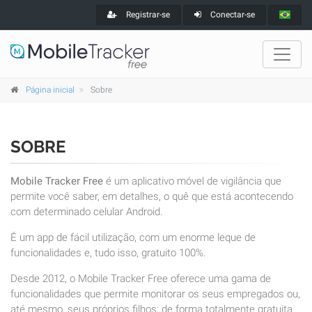
Registrar-se
Conectar-se
Página inicial
Sobre
SOBRE
Mobile Tracker Free
é um aplicativo móvel de vigilância que
permite você saber, em detalhes, o quê que está acontecendo
com determinado celular Android.
É um app de fácil utilização, com um enorme leque de
funcionalidades e, tudo isso, gratuito 100%.
Desde 2012, o Mobile Tracker Free oferece uma gama de
funcionalidades que permite monitorar os seus empregados ou,
até mesmo, seus próprios filhos; de forma totalmente gratuita.