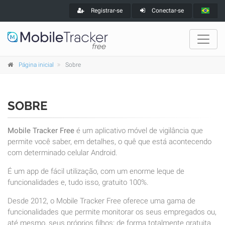
Registrar-se
Conectar-se
Página inicial
Sobre
SOBRE
Mobile Tracker Free
é um aplicativo móvel de vigilância que
permite você saber, em detalhes, o quê que está acontecendo
com determinado celular Android.
É um app de fácil utilização, com um enorme leque de
funcionalidades e, tudo isso, gratuito 100%.
Desde 2012, o Mobile Tracker Free oferece uma gama de
funcionalidades que permite monitorar os seus empregados ou,
até mesmo, seus próprios filhos; de forma totalmente gratuita.