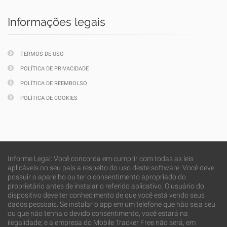
Informações legais
TERMOS DE USO
POLÍTICA DE PRIVACIDADE
POLÍTICA DE REEMBOLSO
POLÍTICA DE COOKIES
Informe Legal: Você concorda em cumprir com todas as leis
aplicáveis no seu país a respeito do uso deste software. Você deve
possuir o aparelho ou ter o consentimento apropriado do
proprietário antes de instalar o referido aplicativo. O usuário do
dispositivo deve ter conhecimento de que você está vendo seus
dados pessoais. Se instalar o app em um telefone que não seja seu
ou que não tenha o devido consentimento, você estará na
ilegalidade; e a empresa do Mobile Tracker Free não será, em