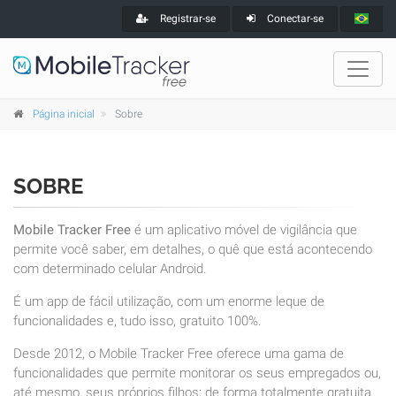
Registrar-se
Conectar-se
Página inicial
Sobre
SOBRE
Mobile Tracker Free
é um aplicativo móvel de vigilância que
permite você saber, em detalhes, o quê que está acontecendo
com determinado celular Android.
É um app de fácil utilização, com um enorme leque de
funcionalidades e, tudo isso, gratuito 100%.
Desde 2012, o Mobile Tracker Free oferece uma gama de
funcionalidades que permite monitorar os seus empregados ou,
até mesmo, seus próprios filhos; de forma totalmente gratuita.