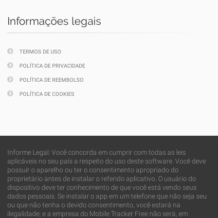
Informações legais
TERMOS DE USO
POLÍTICA DE PRIVACIDADE
POLÍTICA DE REEMBOLSO
POLÍTICA DE COOKIES
Informe Legal: Você concorda em cumprir com todas as leis
aplicáveis no seu país a respeito do uso deste software. Você deve
possuir o aparelho ou ter o consentimento apropriado do
proprietário antes de instalar o referido aplicativo. O usuário do
dispositivo deve ter conhecimento de que você está vendo seus
dados pessoais. Se instalar o app em um telefone que não seja seu
ou que não tenha o devido consentimento, você estará na
ilegalidade; e a empresa do Mobile Tracker Free não será, em