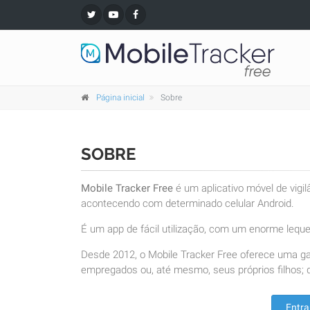
Página inicial
Sobre
SOBRE
Mobile Tracker Free
é um aplicativo móvel de vigi
acontecendo com determinado celular Android.
É um app de fácil utilização, com um enorme leque 
Desde 2012, o Mobile Tracker Free oferece uma g
empregados ou, até mesmo, seus próprios filhos; d
Entra