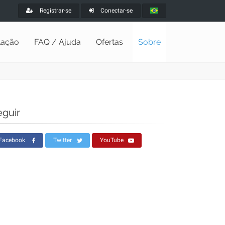
Registrar-se
Conectar-se
alação
FAQ / Ajuda
Ofertas
Sobre
eguir
Facebook
Twitter
YouTube