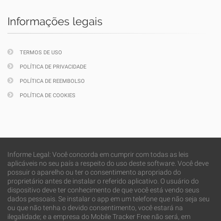
Informações legais
TERMOS DE USO
POLÍTICA DE PRIVACIDADE
POLÍTICA DE REEMBOLSO
POLÍTICA DE COOKIES
Informe Legal: Você concorda em cumprir com todas as leis
aplicáveis no seu país a respeito do uso deste software. Você deve
possuir o aparelho ou ter o consentimento apropriado do
proprietário antes de instalar o referido aplicativo. O usuário do
dispositivo deve ter conhecimento de que você está vendo seus
dados pessoais. Se instalar o app em um telefone que não seja seu
ou que não tenha o devido consentimento, você estará na
ilegalidade; e a empresa do Mobile Tracker Free não será, em