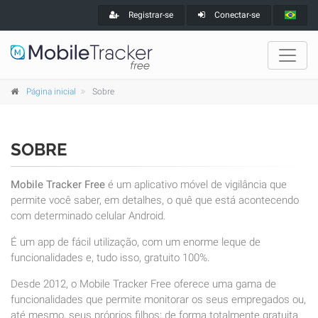
Registrar-se
Conectar-se
Página inicial
Sobre
SOBRE
Mobile Tracker Free
é um aplicativo móvel de vigilância que
permite você saber, em detalhes, o quê que está acontecendo
com determinado celular Android.
É um app de fácil utilização, com um enorme leque de
funcionalidades e, tudo isso, gratuito 100%.
Desde 2012, o Mobile Tracker Free oferece uma gama de
funcionalidades que permite monitorar os seus empregados ou,
até mesmo, seus próprios filhos; de forma totalmente gratuita.