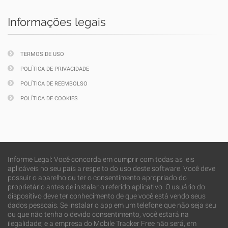
Informações legais
TERMOS DE USO
POLÍTICA DE PRIVACIDADE
POLÍTICA DE REEMBOLSO
POLÍTICA DE COOKIES
Informe Legal: Você concorda em cumprir com todas as leis
aplicáveis no seu país a respeito do uso deste software. Você deve
possuir o aparelho ou ter o consentimento apropriado do
proprietário antes de instalar o referido aplicativo. O usuário do
dispositivo deve ter conhecimento de que você está vendo seus
dados pessoais. Se instalar o app em um telefone que não seja seu
ou que não tenha o devido consentimento, você estará na
ilegalidade; e a empresa do Mobile Tracker Free não será, em