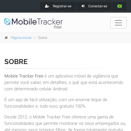
Registrar-se
Conectar-se
Página inicial
Sobre
SOBRE
Mobile Tracker Free
é um aplicativo móvel de vigilância que
permite você saber, em detalhes, o quê que está acontecendo
com determinado celular Android.
É um app de fácil utilização, com um enorme leque de
funcionalidades e, tudo isso, gratuito 100%.
Desde 2012, o Mobile Tracker Free oferece uma gama de
funcionalidades que permite monitorar os seus empregados ou,
até mesmo, seus próprios filhos; de forma totalmente gratuita.